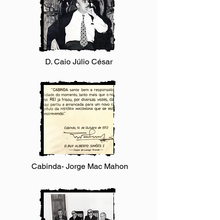
D. Caio Júlio César
Cabinda- Jorge Mac Mahon