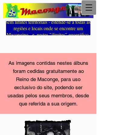
em Sá da Bandeira, Lubango, Angola,
MACONGE é um Reino Ideal, de Lenda,
de Sonho, de Fantasia e de Fraternidade,
sem limites territoriais - estende-se a todas as
regiões e locais onde se encontre um
Macongino - e, nestes "ilimites" geográfico-
romântico-sentimentais, tem como principal
e inalienável substrato, o Coração e a
Saudade de todos os seus súbditos".
[Constituição do Reino 1999]
As imagens contidas nestes álbuns
foram cedidas gratuitamente ao
Reino de Maconge, para uso
exclusivo do site, podendo ser
usadas pelos seus membros, desde
que referida a sua origem.