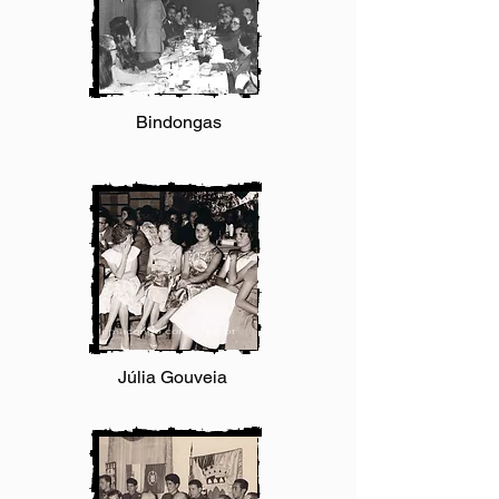
Bindong
as
Júlia Gouveia