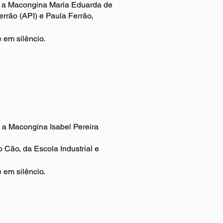
ta a Macongina Maria Eduarda de
rrão (API) e Paula Ferrão,
e em silêncio.
a a Macongina Isabel Pereira
 Cão, da Escola Industrial e
e em silêncio.