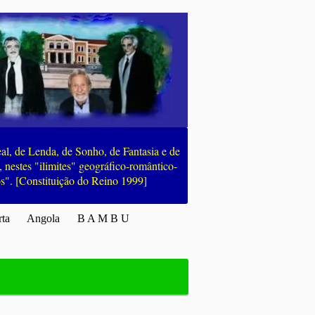
 de Lenda, de Sonho, de Fantasia e de
, nestes "ilimites" geográfico-romântico-
os". [Constituição do Reino 1999]
rta
Angola
B A M B U