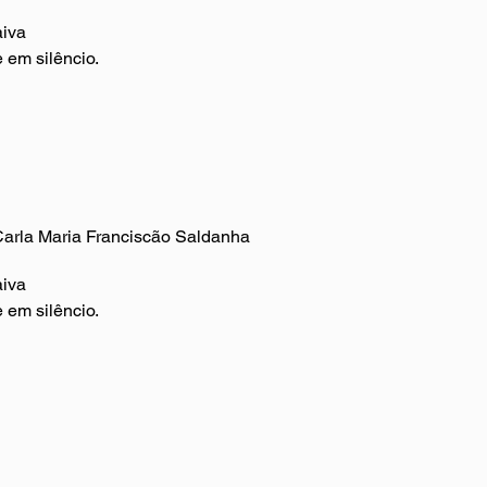
aiva
 em silêncio.
 Carla Maria Franciscão Saldanha
aiva
e em silêncio.