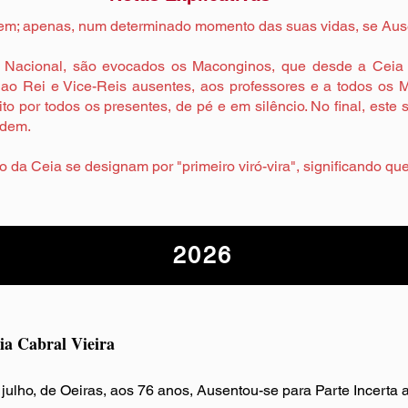
m; apenas, num determinado momento das suas vidas, se Ause
 Nacional, são evocados os Maconginos, que desde a Ceia a
e ao Rei e Vice-Reis ausentes, aos professores e a todos 
feito por todos os presentes, de pé e em silêncio. No final, est
ndem.
o da Ceia se designam por "primeiro viró-vira", significando qu
2026
a Cabral Vieira
 julho, de Oeiras, aos 76 anos, Ausentou-se para Parte Incert