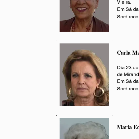
Vieira.
Em Sá da 
Será recor
Carla Ma
Dia 23 de
de Mirand
Em Sá da 
Será reco
Maria Ed