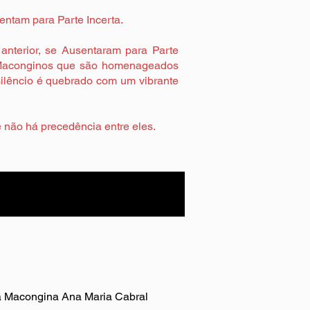
ntam para Parte Incerta.
nterior, se Ausentaram para Parte
os Maconginos que são homenageados
e silêncio é quebrado com um vibrante
e não há precedência entre eles.
a a Macongina Ana Maria Cabral